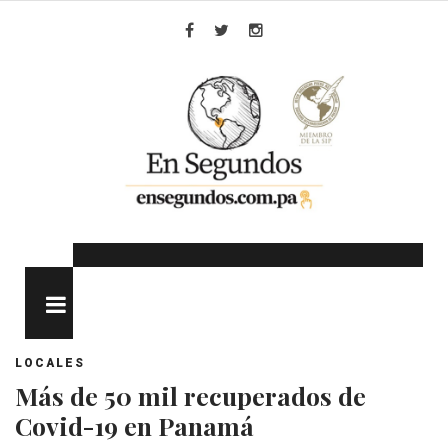
Skip
to
Facebook
Twitter
Instagram
content
MENU
LOCALES
Más de 50 mil recuperados de
Covid-19 en Panamá