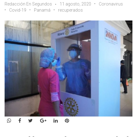
Redacción En Segundos
11 agosto, 2020
Coronavirus
Covid-19
Panamá
recuperados
WhatsApp
Facebook
Twitter
Google+
LinkedIn
Pinterest