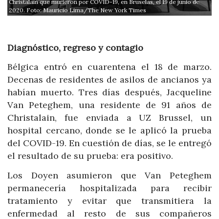
Christalain que murieron por COVID-19, en Bruselas, el 19 de junio de
Fr
2020. Foto: Mauricio Lima/The New York Times
F
Diagnóstico, regreso y contagio
Bélgica entró en cuarentena el 18 de marzo.
Decenas de residentes de asilos de ancianos ya
habían muerto. Tres días después, Jacqueline
Van Peteghem, una residente de 91 años de
Christalain, fue enviada a UZ Brussel, un
hospital cercano, donde se le aplicó la prueba
del COVID-19. En cuestión de días, se le entregó
el resultado de su prueba: era positivo.
Los Doyen asumieron que Van Peteghem
permanecería hospitalizada para recibir
tratamiento y evitar que transmitiera la
enfermedad al resto de sus compañeros