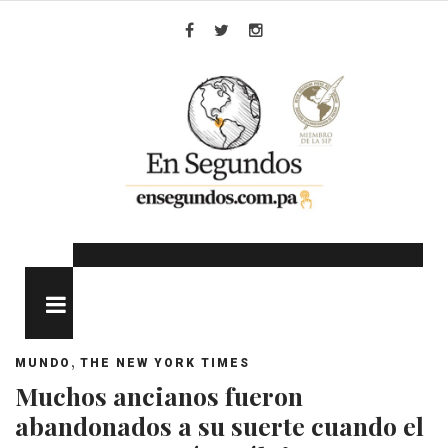
Skip
to
Facebook
Twitter
Instagram
content
MENU
,
MUNDO
THE NEW YORK TIMES
Muchos ancianos fueron
abandonados a su suerte cuando el