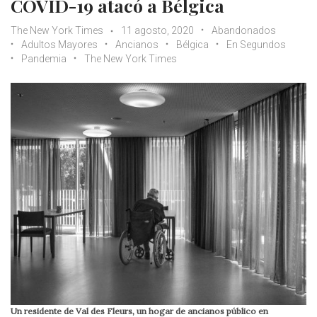
COVID-19 atacó a Bélgica
The New York Times
11 agosto, 2020
Abandonados
Adultos Mayores
Ancianos
Bélgica
En Segundos
Pandemia
The New York Times
Un residente de Val des Fleurs, un hogar de ancianos público en