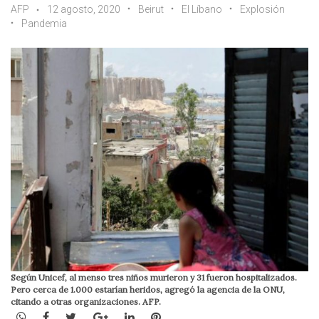
AFP
12 agosto, 2020
Beirut
El Líbano
Explosión
Pandemia
Según Unicef, al menso tres niños murieron y 31 fueron hospitalizados.
Pero cerca de 1.000 estarían heridos, agregó la agencia de la ONU,
citando a otras organizaciones. AFP.
WhatsApp
Facebook
Twitter
Google+
LinkedIn
Pinterest