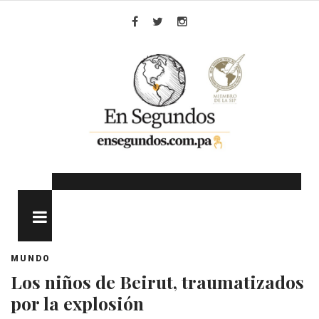
Skip
to
Facebook
Twitter
Instagram
content
MENU
MUNDO
Los niños de Beirut, traumatizados
por la explosión