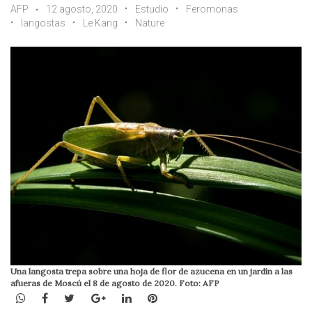
AFP
12 agosto, 2020
Estudio
Feromonas
langostas
Le Kang
Nature
Una langosta trepa sobre una hoja de flor de azucena en un jardín a las
afueras de Moscú el 8 de agosto de 2020. Foto: AFP
WhatsApp
Facebook
Twitter
Google+
LinkedIn
Pinterest