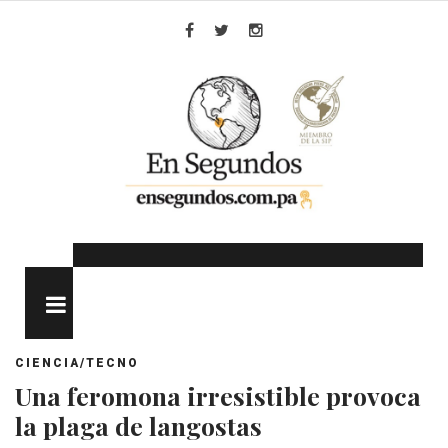
Skip
to
Facebook
Twitter
Instagram
content
MENU
CIENCIA/TECNO
Una feromona irresistible provoca
la plaga de langostas