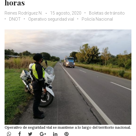
horas
Reines Rodríguez N.
15 agosto, 2020
Boletas de tránsito
DNOT
Operativo seguridad vial
Policía Nacional
Operativo de seguridad vial se mantiene a lo largo del territorio nacional.
WhatsApp
Facebook
Twitter
Google+
LinkedIn
Pinterest