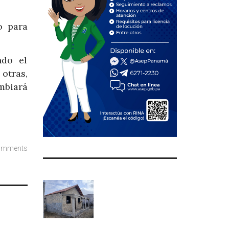
o para
ndo el
otras,
mbiará
omments