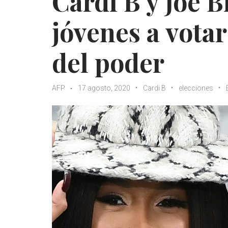
Cardi B y Joe B
jóvenes a vota
del poder
AFP
17 agosto, 2020
Cardi B
elecciones