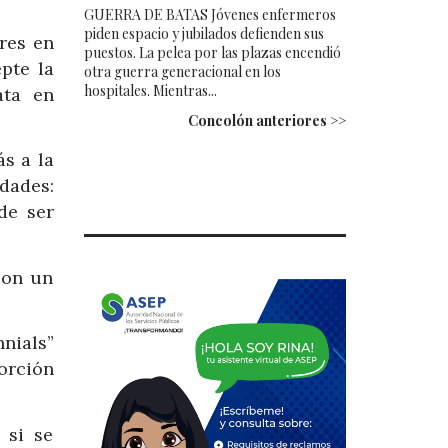
GUERRA DE BATAS Jóvenes enfermeros
piden espacio y jubilados defienden sus
res en
puestos. La pelea por las plazas encendió
pte la
otra guerra generacional en los
hospitales. Mientras...
ata en
Concolón anteriores >>
s a la
dades:
de ser
con un
nials”
porción
 si se