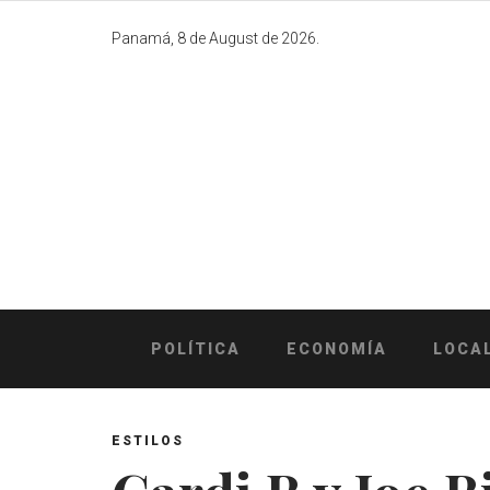
Skip
to
Panamá, 8 de August de 2026.
content
POLÍTICA
ECONOMÍA
LOCA
ESTILOS