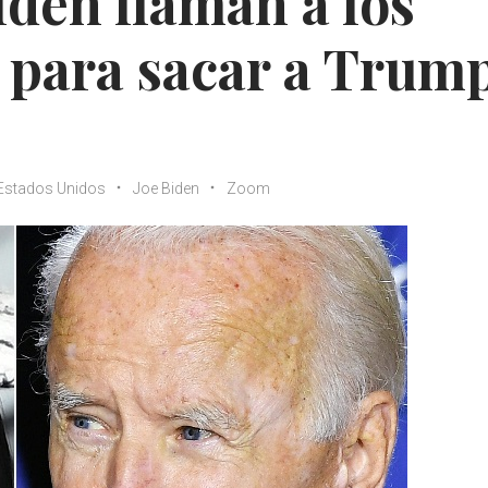
iden llaman a los
r para sacar a Trum
Estados Unidos
Joe Biden
Zoom