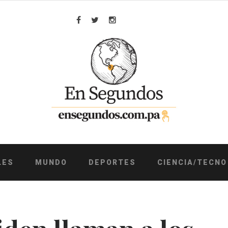
Facebook
Twitter
Instagram
LES
MUNDO
DEPORTES
CIENCIA/TECNO