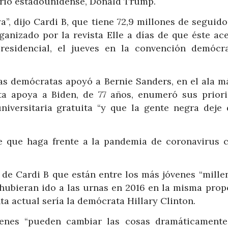
ario estadounidense, Donald Trump.
, dijo Cardi B, que tiene 72,9 millones de seguido
anizado por la revista Elle a días de que éste ace
residencial, el jueves en la convención demócr
nas demócratas apoyó a Bernie Sanders, en el ala má
ota apoya a Biden, de 77 años, enumeró sus priori
iversitaria gratuita “y que la gente negra deje 
e que haga frente a la pandemia de coronavirus 
 de Cardi B que están entre los más jóvenes “millen
i hubieran ido a las urnas en 2016 en la misma pro
nta actual sería la demócrata Hillary Clinton.
óvenes “pueden cambiar las cosas dramáticamente