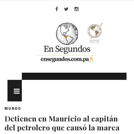
Skip
to
Facebook
Twitter
Instagram
content
MENU
MUNDO
Detienen en Mauricio al capitán
del petrolero que causó la marea