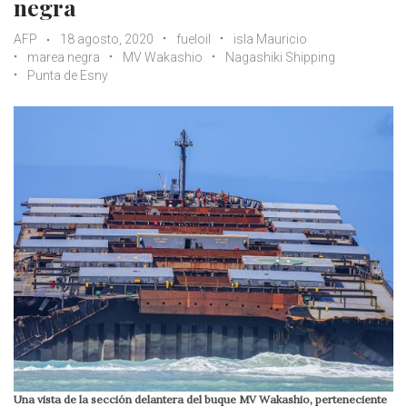
negra
AFP
18 agosto, 2020
fueloil
isla Mauricio
marea negra
MV Wakashio
Nagashiki Shipping
Punta de Esny
Una vista de la sección delantera del buque MV Wakashio, perteneciente