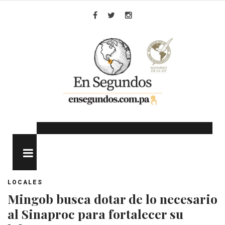
Skip
to
Facebook
Twitter
Instagram
content
MENU
LOCALES
Mingob busca dotar de lo necesario
al Sinaproc para fortalecer su