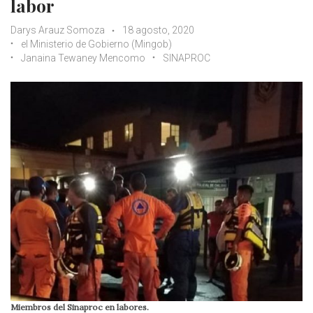
labor
Darys Arauz Somoza
18 agosto, 2020
el Ministerio de Gobierno (Mingob)
Janaina Tewaney Mencomo
SINAPROC
Miembros del Sinaproc en labores.