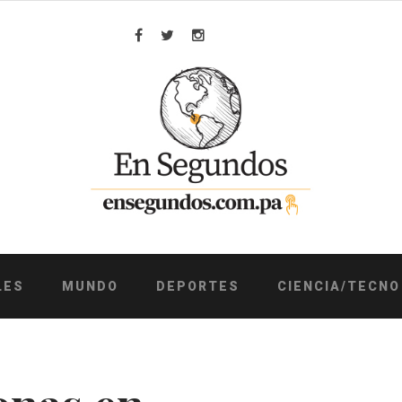
Facebook
Twitter
Instagram
LES
MUNDO
DEPORTES
CIENCIA/TECNO