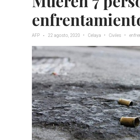
Mueren 7 pers
enfrentamient
AFP
22 agosto, 2020
Celaya
Civiles
enfre