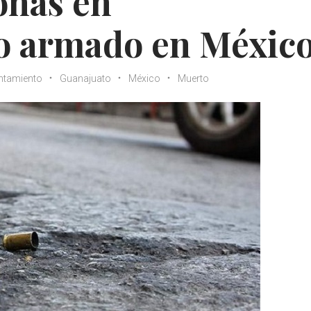
onas en
o armado en Méxic
ntamiento
Guanajuato
México
Muerto