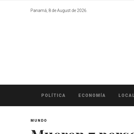
Skip
to
Panamá, 8 de August de 2026.
content
POLÍTICA
ECONOMÍA
LOCA
MUNDO