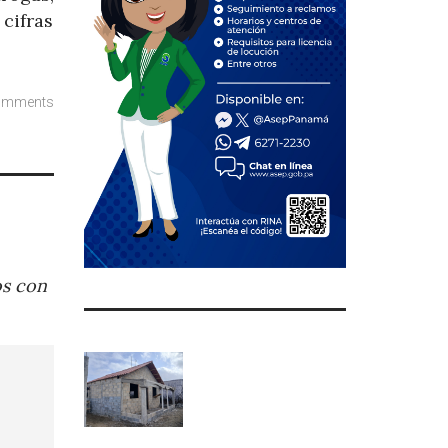
cifras
omments
os con