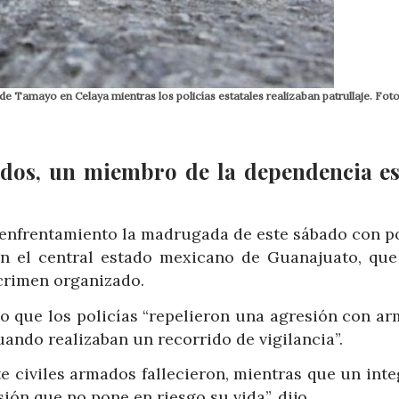
 Tamayo en Celaya mientras los policías estatales realizaban patrullaje. Foto
mados, un miembro de la dependencia es
 enfrentamiento la madrugada de este sábado con po
en el central estado mexicano de Guanajuato, que
 crimen organizado.
o que los policías “repelieron una agresión con ar
ando realizaban un recorrido de vigilancia”.
e civiles armados fallecieron, mientras que un int
ión que no pone en riesgo su vida”, dijo.