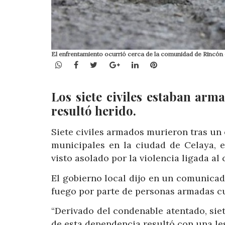
El enfrentamiento ocurrió cerca de la comunidad de Rincón de
WhatsApp
Facebook
Twitter
Google+
LinkedIn
Pinterest
Los siete civiles estaban ar
resultó herido.
Siete civiles armados murieron tras un
municipales en la ciudad de Celaya, 
visto asolado por la violencia ligada al
El gobierno local dijo en un comunicad
fuego por parte de personas armadas cu
“Derivado del condenable atentado, siet
de esta dependencia resultó con una les