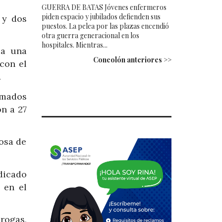
GUERRA DE BATAS Jóvenes enfermeros
piden espacio y jubilados defienden sus
 y dos
puestos. La pelea por las plazas encendió
otra guerra generacional en los
hospitales. Mientras...
ca una
Concolón anteriores >>
con el
.
rmados
n a 27
Rosa de
dicado
 en el
rogas,