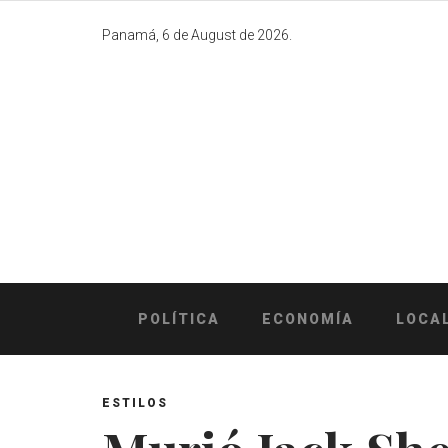
Skip
to
Panamá, 6 de August de 2026.
content
POLÍTICA
ECONOMÍA
LOCA
ESTILOS