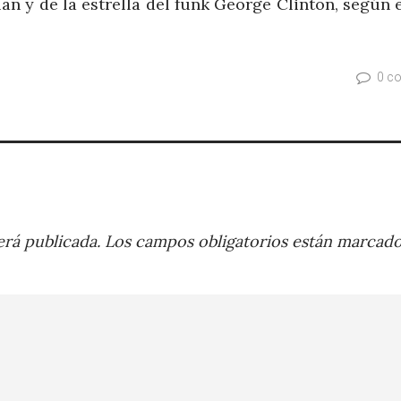
n y de la estrella del funk George Clinton, según e
0 c
rá publicada.
Los campos obligatorios están marcad