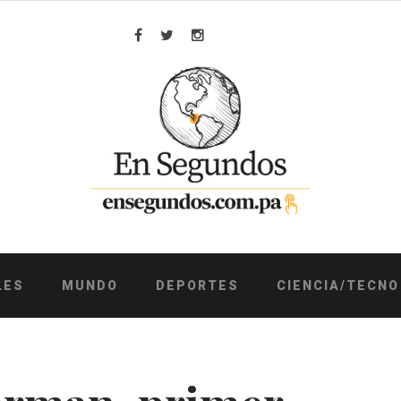
Facebook
Twitter
Instagram
LES
MUNDO
DEPORTES
CIENCIA/TECNO