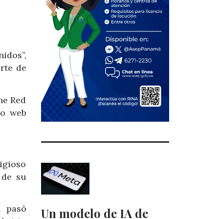
idos”,
rte de
The Red
io web
igioso
 de su
a pasó
Un modelo de IA de