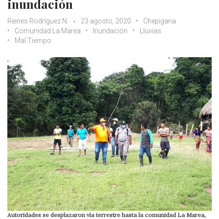
inundación
Reines Rodríguez N.
23 agosto, 2020
Chepigana
Comunidad La Marea
Inundación
Lluvias
Mal Tiempo
Autoridades se desplazaron vía terrestre hasta la comunidad La Marea,