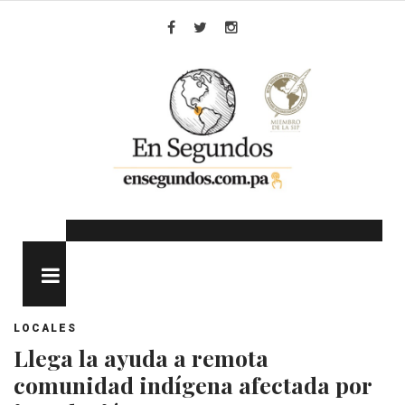
Skip
to
Facebook
Twitter
Instagram
content
MENU
LOCALES
Llega la ayuda a remota
comunidad indígena afectada por