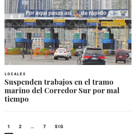
LOCALES
Suspenden trabajos en el tramo
marino del Corredor Sur por mal
tiempo
Navegación
1
2
…
7
SIG
de