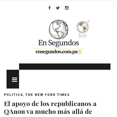
Skip
to
Facebook
Twitter
Instagram
content
MENU
,
POLITICA
THE NEW YORK TIMES
El apoyo de los republicanos a
QAnon va mucho más allá de