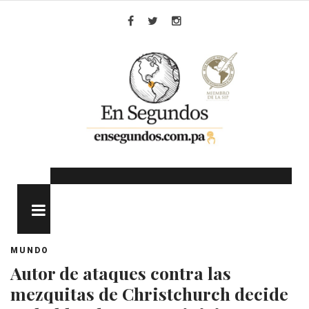
Skip
to
Facebook
Twitter
Instagram
content
MENU
MUNDO
Autor de ataques contra las
mezquitas de Christchurch decide