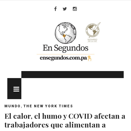
Skip
to
Facebook
Twitter
Instagram
content
MENU
,
MUNDO
THE NEW YORK TIMES
El calor, el humo y COVID afectan a
trabajadores que alimentan a