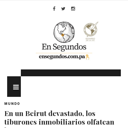
Skip
to
Facebook
Twitter
Instagram
content
MENU
MUNDO
En un Beirut devastado, los
tiburones inmobiliarios olfatean