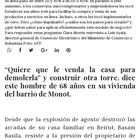
en línea pasó de entre 20 y 30% a un 50 o 60%. en paralelo a este
aumento, a los comercios, microempresarios y emprendedores les tocó
fortalecer sus sitios web para facilitar la compra y venta de sus
productos y servicios en línea. Incluso, a otros les tocó implementarlos
de cero. Pero ¿cómo impulsarlo? ¿cuáles son los pasos para crearlo? y
¿qué deben saber para aplicar eficientemente este modelo de negocio?
Para responder estas preguntas Ciara Morris entrevista a Luis Ayala,
director general de Comercio Electrónico del Ministerio de Comercio e
Industrias.Foto: AFP.
WhatsApp
Facebook
Twitter
Google+
LinkedIn
Pinterest
“Quiere que le venda la casa para
demolerla” y construir otra torre, dice
este hombre de 68 años en su vivienda
del barrio de Monot.
Desde que la explosión de agosto destrozó las
arcadas de su casa familiar en Beirut, Basam
Basila, resiste a la presión del propietario de