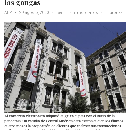
las gangas
AFP
29 agosto, 2020
Beirut
inmobiliarios
tiburones
El comercio electrónico adquirió auge en el país con el inicio de la
pandemia. Un estudio de Central América data estima que en los últimos
cuatro meses la proporción de clientes que realizan sus transacciones