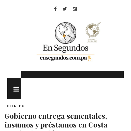
Skip
to
Facebook
Twitter
Instagram
content
MENU
LOCALES
Gobierno entrega sementales,
insumos y préstamos en Costa