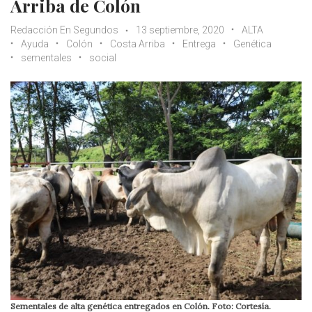
Arriba de Colón
Redacción En Segundos
13 septiembre, 2020
ALTA
Ayuda
Colón
Costa Arriba
Entrega
Genética
sementales
social
Sementales de alta genética entregados en Colón. Foto: Cortesía.