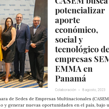
CASEM busca
p
k
potencializar
aporte
económico,
social y
tecnológico d
empresas SEM
EMMA en
Panamá
Colaboración
8 agosto, 2023
mara de Sedes de Empresas Multinacionales (CASEM)
lo y generar nuevas oportunidades en el país, bajo 