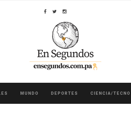
Facebook
Twitter
Instagram
LES
MUNDO
DEPORTES
CIENCIA/TECNO