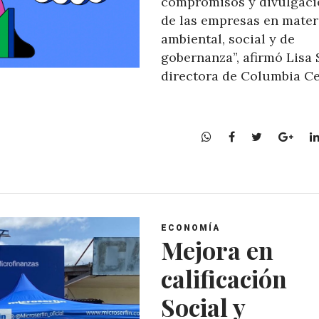
compromisos y divulgaci
de las empresas en mater
ambiental, social y de
gobernanza”, afirmó Lisa 
directora de Columbia C
W
F
T
G
h
a
w
o
a
c
i
o
t
e
t
g
s
b
t
l
A
o
e
e
ECONOMÍA
p
o
r
+
Mejora en
p
k
calificación
Social y