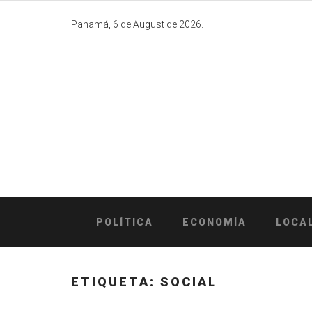
Skip
to
Panamá, 6 de August de 2026.
content
POLÍTICA
ECONOMÍA
LOCA
ETIQUETA:
SOCIAL