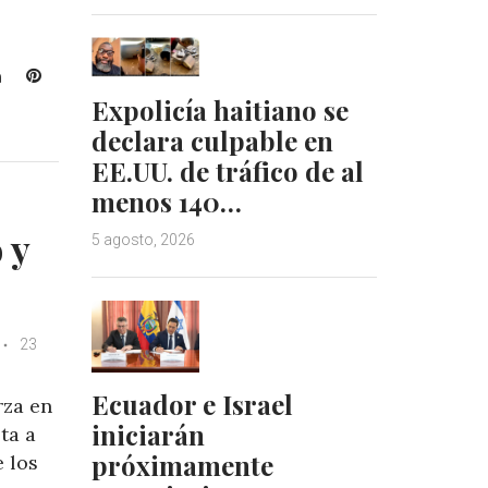
L
P
i
i
Expolicía haitiano se
n
n
declara culpable en
k
t
EE.UU. de tráfico de al
e
e
menos 140…
d
r
I
e
 y
5 agosto, 2026
n
s
t
23
Ecuador e Israel
rza en
iniciarán
ta a
próximamente
e los