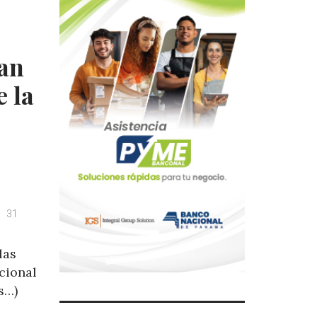
an
e la
31
las
cional
s…)