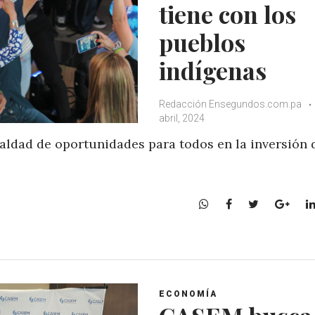
tiene con los
pueblos
indígenas
Redacción Ensegundos.com.pa
abril, 2024
aldad de oportunidades para todos en la inversión 
W
F
T
G
h
a
w
o
a
c
i
o
t
e
t
g
s
b
t
l
A
o
e
e
ECONOMÍA
p
o
r
+