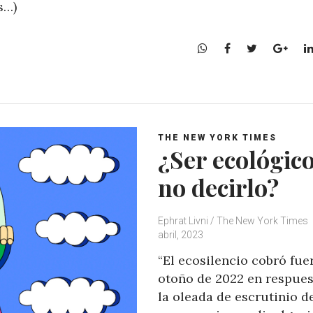
s…)
W
F
T
G
h
a
w
o
a
c
i
o
t
e
t
g
s
b
t
l
A
o
e
e
THE NEW YORK TIMES
p
o
r
+
¿Ser ecológico
p
k
no decirlo?
Ephrat Livni / The New York Times
abril, 2023
“El ecosilencio cobró fue
otoño de 2022 en respues
la oleada de escrutinio d