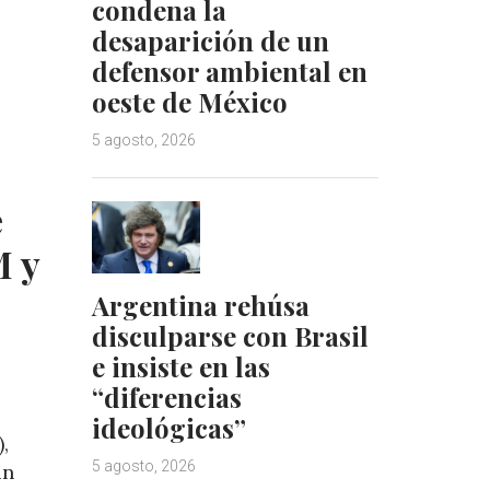
n
s
condena la
t
desaparición de un
defensor ambiental en
oeste de México
5 agosto, 2026
e
 y
Argentina rehúsa
disculparse con Brasil
e insiste en las
“diferencias
ideológicas”
,
5 agosto, 2026
un