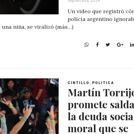
septiembre, 2024
Un video que registró c
policía argentino ignorab
 una niña, se viralizó (más…)
W
F
T
G
h
a
w
o
a
c
i
o
t
e
t
g
s
b
t
l
A
o
e
e
,
CINTILLO
POLITICA
p
o
r
+
Martín Torrij
p
k
promete sald
la deuda socia
moral que se