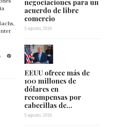
ones
negociaciones para un
ia
acuerdo de libre
comercio
Sachs,
5 agosto, 2026
enter
L
P
i
i
n
n
EEUU ofrece más de
k
t
100 millones de
e
e
dólares en
d
r
recompensas por
I
e
n
s
cabecillas de…
t
5 agosto, 2026