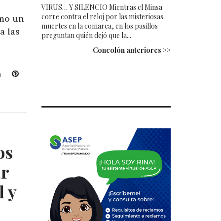
VIRUS… Y SILENCIO Mientras el Minsa
corre contra el reloj por las misteriosas
ómo un
muertes en la comarca, en los pasillos
a las
preguntan quién dejó que la...
Concolón anteriores >>
L
P
i
i
n
n
k
t
e
e
d
r
I
e
os
n
s
t
ar
l y