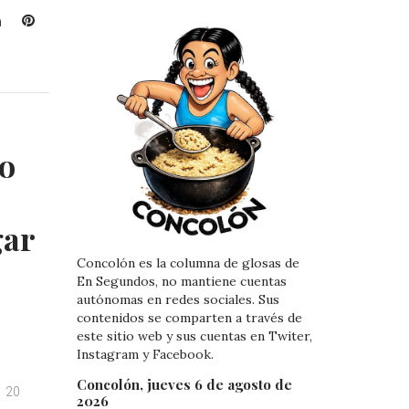
L
P
i
i
n
n
k
t
e
e
d
r
I
e
o
n
s
t
:
gar
Concolón es la columna de glosas de
En Segundos, no mantiene cuentas
autónomas en redes sociales. Sus
contenidos se comparten a través de
este sitio web y sus cuentas en Twiter,
Instagram y Facebook.
Concolón, jueves 6 de agosto de
20
2026