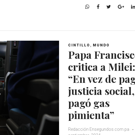
W
F
T
G
h
a
w
o
a
c
i
o
t
e
t
g
s
b
t
l
A
o
e
e
,
CINTILLO
MUNDO
p
o
r
+
Papa Francisc
p
k
critica a Milei
“En vez de pa
justicia social,
pagó gas
pimienta”
Redacción Ensegundos.com.pa