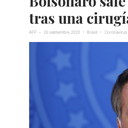
Bolsonaro sale 
tras una cirugí
AFP
26 septiembre, 2020
Brasil
Coronavirus