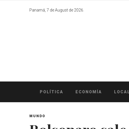
Skip
to
Panamá, 7 de August de 2026.
content
POLÍTICA
ECONOMÍA
LOCA
MUNDO