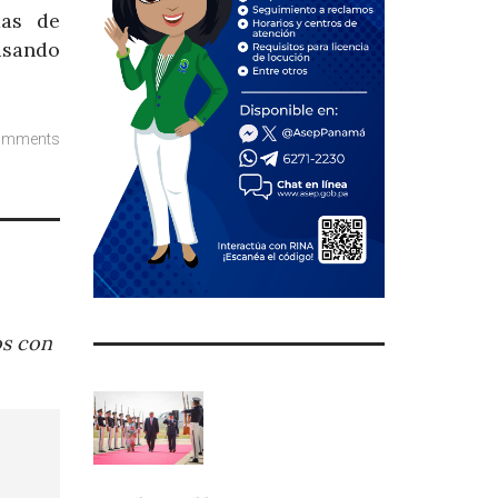
das de
usando
omments
os con