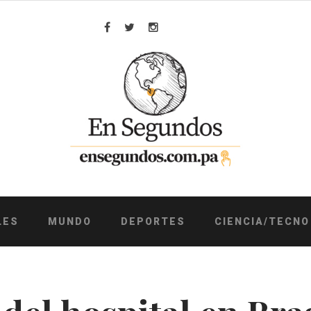
Facebook
Twitter
Instagram
LES
MUNDO
DEPORTES
CIENCIA/TECNO