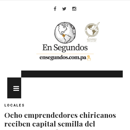
Skip
to
Facebook
Twitter
Instagram
content
MENU
LOCALES
Ocho emprendedores chiricanos
reciben capital semilla del