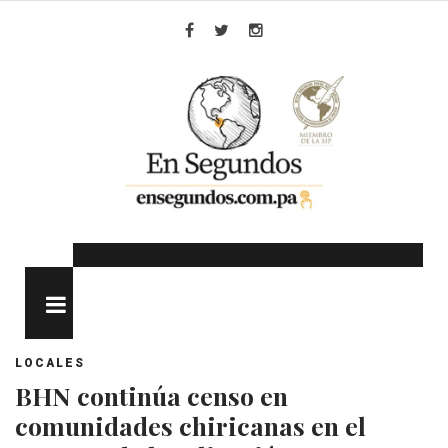
Skip
to
Facebook
Twitter
Instagram
content
MENU
LOCALES
BHN continúa censo en
comunidades chiricanas en el