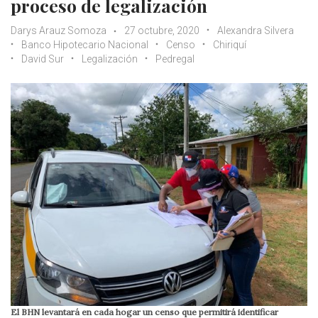
proceso de legalización
Darys Arauz Somoza
27 octubre, 2020
Alexandra Silvera
Banco Hipotecario Nacional
Censo
Chiriquí
David Sur
Legalización
Pedregal
El BHN levantará en cada hogar un censo que permitirá identificar