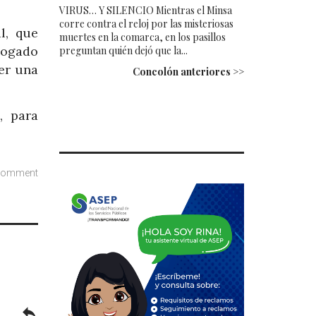
VIRUS… Y SILENCIO Mientras el Minsa
corre contra el reloj por las misteriosas
l, que
muertes en la comarca, en los pasillos
abogado
preguntan quién dejó que la...
er una
Concolón anteriores >>
1, para
comment
reply