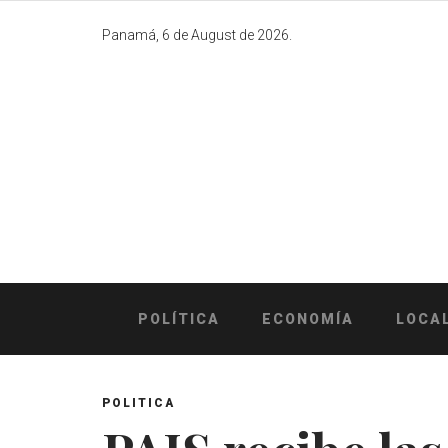
Skip
to
Panamá, 6 de August de 2026.
content
POLÍTICA
ECONOMÍA
LOCA
POLITICA