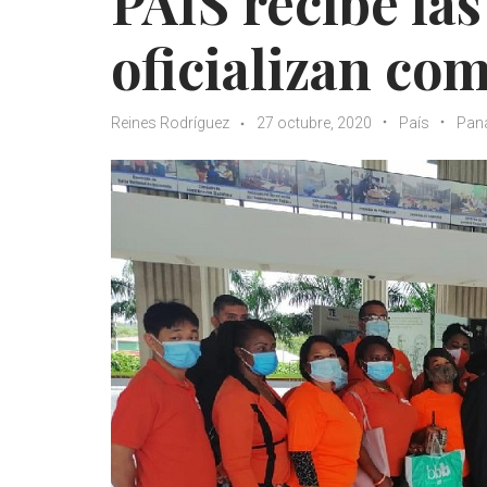
PAIS recibe las
oficializan com
Reines Rodríguez
27 octubre, 2020
País
Pan