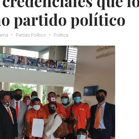
 credenciales que l
o partido político
amá
Partido Político
Política