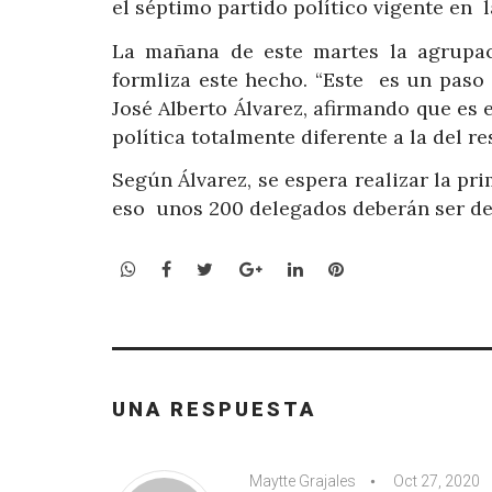
el séptimo partido político vigente en 
La mañana de este martes la agrupació
formliza este hecho. “Este es un paso e
José Alberto Álvarez, afirmando que es
política totalmente diferente a la del res
Según Álvarez, se espera realizar la pr
eso unos 200 delegados deberán ser de
WhatsApp
Facebook
Twitter
Google+
LinkedIn
Pinterest
UNA RESPUESTA
Maytte Grajales
Oct 27, 2020