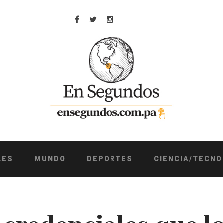
Facebook
Twitter
Instagram
LES
MUNDO
DEPORTES
CIENCIA/TECNO