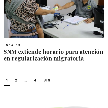
LOCALES
SNM extiende horario para atención
en regularización migratoria
Navegación
1
2
…
4
SIG
de
entradas