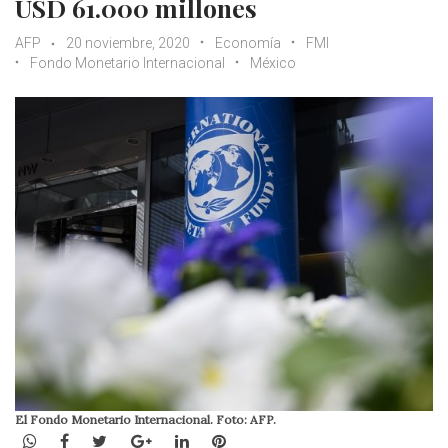
USD 61.000 millones
AFP
20 noviembre, 2020
Economía
FMI
Fondo Monetario Internacional
México
El Fondo Monetario Internacional. Foto: AFP.
WhatsApp
Facebook
Twitter
Google+
LinkedIn
Pinterest