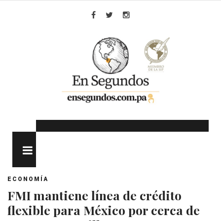
Skip
to
Facebook
Twitter
Instagram
content
MENU
ECONOMÍA
FMI mantiene línea de crédito
flexible para México por cerca de