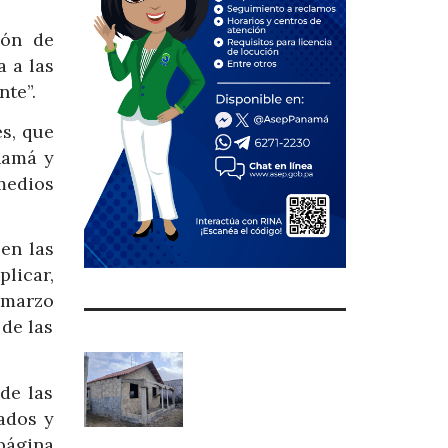
ión de
 a las
nte”.
es, que
anamá y
medios
en las
plicar,
 marzo
de las
de las
ados y
página