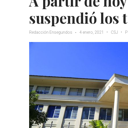
A partir de hoy
suspendió los 
Redacción Ensegundos
4 enero, 2021
CSJ
P