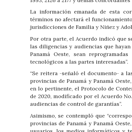
1993, 2126 a 2177 y demás concordantes de
La información emanada de esta corp
términos no afectará el funcionamiento
jurisdicciones de Familia y Niñez y Ado
Por otra parte, el Acuerdo indicó que se
las diligencias y audiencias que hayan 
Panamá Oeste, sean reprogramadas 
tecnológicos a las partes interesadas”.
“Se reitera -señaló el documento- a la
provincias de Panamá y Panamá Oeste, de
en lo pertinente, el Protocolo de Con
de 2020, modificado por el Acuerdo No.
audiencias de control de garantías”.
Asimismo, se contempló que “correspon
provincias de Panamá y Panamá Oeste, 
usuarios, los medios informáticos y t