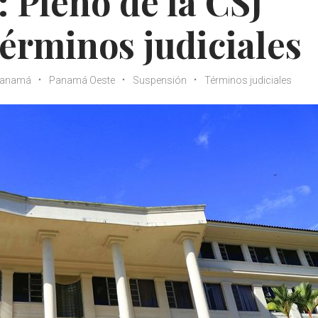
: Pleno de la CSJ
términos judiciales
anamá
Panamá Oeste
Suspensión
Términos judiciales