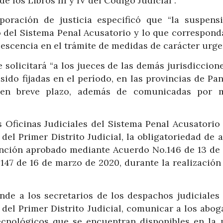
 los Libros III y IV del Código Judicial”.
oración de justicia especificó que “la suspens
 del Sistema Penal Acusatorio y lo que corresponda
lescencia en el trámite de medidas de carácter urge
 solicitará “a los jueces de las demás jurisdiccion
sido fijadas en el período, en las provincias de P
en breve plazo, además de comunicadas por 
s Oficinas Judiciales del Sistema Penal Acusatorio 
l Primer Distrito Judicial, la obligatoriedad de a
tención aprobado mediante Acuerdo No.146 de 13 de
147 de 16 de marzo de 2020, durante la realización 
de a los secretarios de los despachos judiciales 
del Primer Distrito Judicial, comunicar a los abog
ecnológicos que se encuentran disponibles en la 