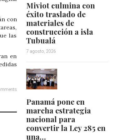
Miviot culmina con
éxito traslado de
rán con
materiales de
tareas,
construcción a isla
ue las
Tubualá
7 agosto, 2026
ran en
edidas
omments
Panamá pone en
marcha estrategia
nacional para
convertir la Ley 285 en
una…