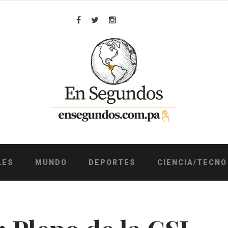
Facebook
Twitter
Instagram
LES
MUNDO
DEPORTES
CIENCIA/TECNO