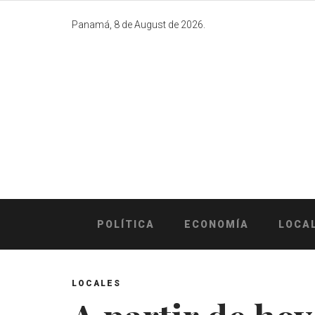
Skip
to
Panamá, 8 de August de 2026.
content
POLÍTICA
ECONOMÍA
LOCA
LOCALES