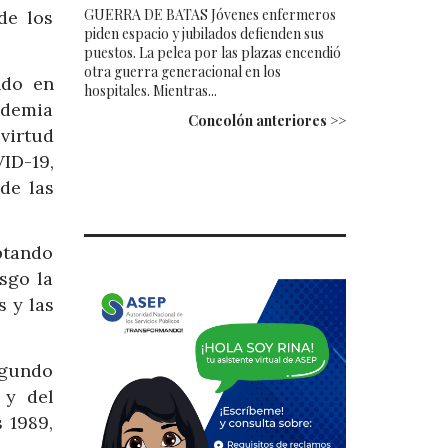
GUERRA DE BATAS Jóvenes enfermeros
de los
piden espacio y jubilados defienden sus
puestos. La pelea por las plazas encendió
otra guerra generacional en los
ndo en
hospitales. Mientras...
ndemia
Concolón anteriores >>
virtud
ID-19,
de las
optando
sgo la
s y las
egundo
 y del
 1989,