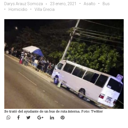
Darys Arauz Somoza
23 enero, 2021
Asalto
Bus
Homicidio
Villa Grecia
Se trató del ayudante de un bus de ruta interna. Foto: Twitter
WhatsApp
Facebook
Twitter
Google+
LinkedIn
Pinterest