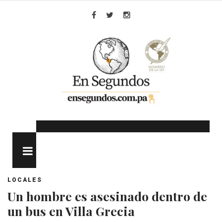
Skip
to
Facebook
Twitter
Instagram
content
MENU
LOCALES
Un hombre es asesinado dentro de
un bus en Villa Grecia