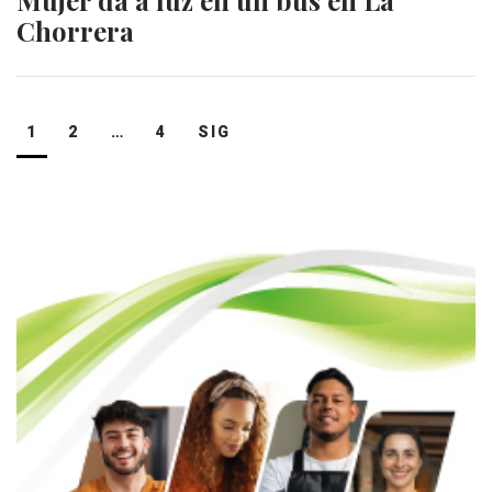
Chorrera
Navegación
1
2
…
4
SIG
de
entradas