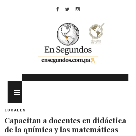
Skip
to
Facebook
Twitter
Instagram
content
MENU
LOCALES
Capacitan a docentes en didáctica
de la química y las matemáticas