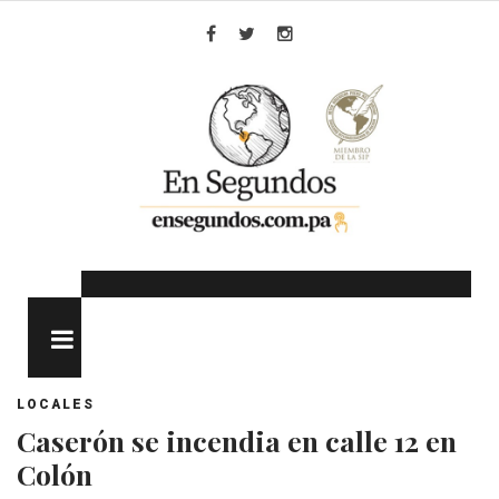
Skip
to
Facebook
Twitter
Instagram
content
MENU
LOCALES
Caserón se incendia en calle 12 en
Colón