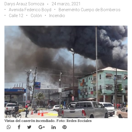
Darys Arauz Somoza
24 marzo, 2021
Avenida Federico Boyd
Benemérito Cuerpo de Bomberos
Calle 12
Colón
Incendio
Vistas del caserón incendiado. Foto: Redes Sociales
WhatsApp
Facebook
Twitter
Google+
LinkedIn
Pinterest