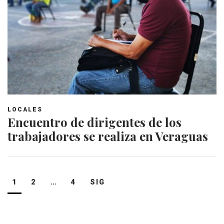
LOCALES
Encuentro de dirigentes de los
trabajadores se realiza en Veraguas
Navegación
1
2
…
4
SIG
de
entradas