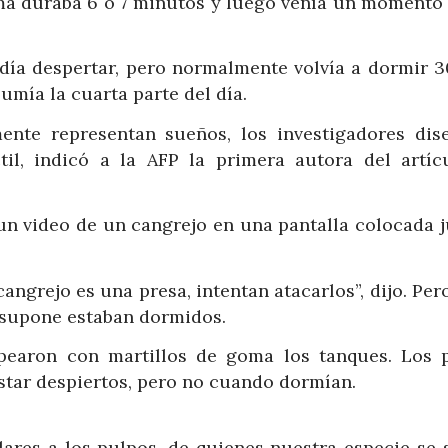
alma duraba 6 o 7 minutos y luego venía un momento 
odía despertar, pero normalmente volvía a dormir 3
umía la cuarta parte del día.
mente representan sueños, los investigadores dis
il, indicó a la AFP la primera autora del artícu
un video de un cangrejo en una pantalla colocada j
ngrejo es una presa, intentan atacarlos”, dijo. Per
e supone estaban dormidos.
olpearon con martillos de goma los tanques. Los 
star despiertos, pero no cuando dormían.
ares a los pulpos, de quienes nuestra especie se 