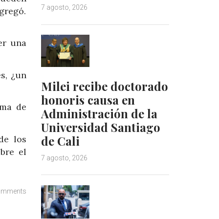
7 agosto, 2026
gregó.
er una
s, ¿un
Milei recibe doctorado
honoris causa en
ema de
Administración de la
Universidad Santiago
de Cali
de los
bre el
7 agosto, 2026
omments