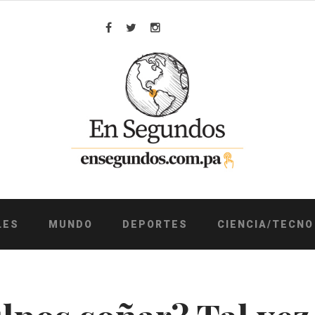
Facebook
Twitter
Instagram
LES
MUNDO
DEPORTES
CIENCIA/TECNO