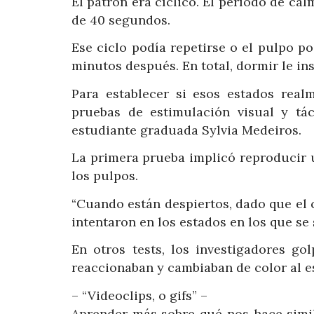
El patrón era cíclico. El período de c
de 40 segundos.
Ese ciclo podía repetirse o el pulpo p
minutos después. En total, dormir le ins
Para establecer si esos estados real
pruebas de estimulación visual y táct
estudiante graduada Sylvia Medeiros.
La primera prueba implicó reproducir 
los pulpos.
“Cuando están despiertos, dado que el ca
intentaron en los estados en los que s
En otros tests, los investigadores g
reaccionaban y cambiaban de color al e
– “Videoclips, o gifs” –
Aprender más sobre qué nos hace simil