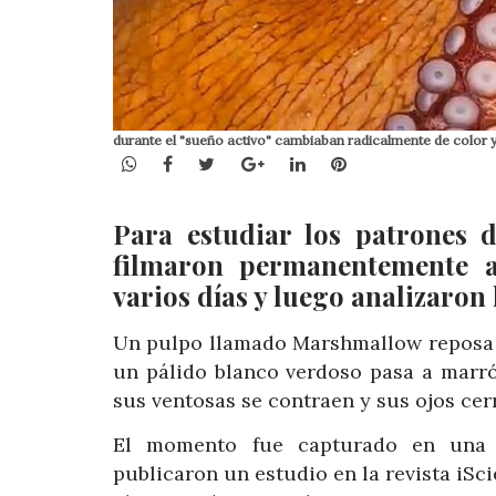
durante el "sueño activo" cambiaban radicalmente de color y t
WhatsApp
Facebook
Twitter
Google+
LinkedIn
Pinterest
Para estudiar los patrones d
filmaron permanentemente a
varios días y luego analizaron
Un pulpo llamado Marshmallow reposa e
un pálido blanco verdoso pasa a marró
sus ventosas se contraen y sus ojos ce
El momento fue capturado en una f
publicaron un estudio en la revista iSc