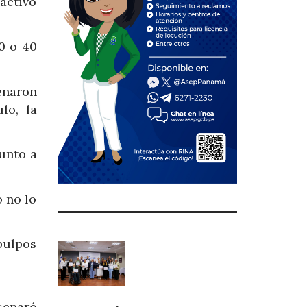
activo
0 o 40
eñaron
lo, la
unto a
o no lo
pulpos
separó