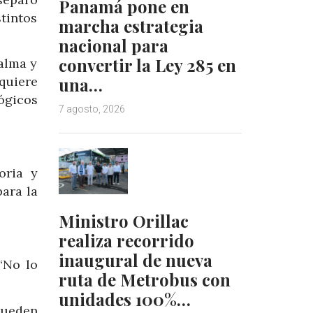
Panamá pone en
tintos
marcha estrategia
nacional para
convertir la Ley 285 en
alma y
una…
 quiere
ógicos
7 agosto, 2026
oria y
ara la
Ministro Orillac
realiza recorrido
inaugural de nueva
“No lo
ruta de Metrobus con
unidades 100%…
pueden