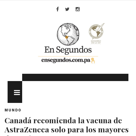
Skip
to
Facebook
Twitter
Instagram
content
MENU
MUNDO
Canadá recomienda la vacuna de
AstraZeneca solo para los mayores