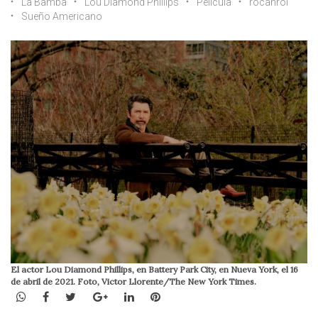
La Bamba
Lou Diamond Phillips
Película
rocanrol
Sueño Americano
El actor Lou Diamond Phillips, en Battery Park City, en Nueva York, el 16
de abril de 2021. Foto, Victor Llorente/The New York Times.
WhatsApp
Facebook
Twitter
Google+
LinkedIn
Pinterest