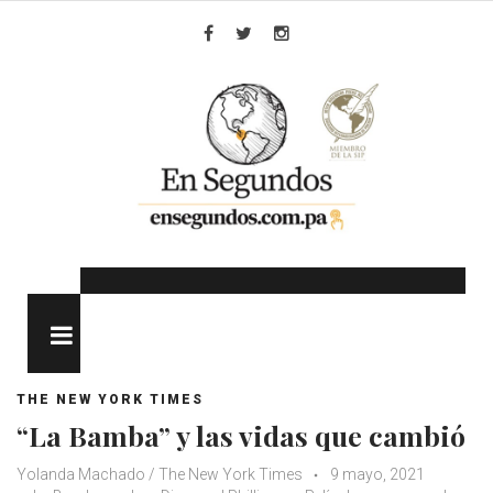
Skip
to
Facebook
Twitter
Instagram
content
MENU
THE NEW YORK TIMES
“La Bamba” y las vidas que cambió
Yolanda Machado / The New York Times
9 mayo, 2021