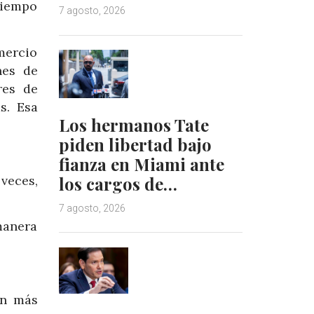
tiempo
7 agosto, 2026
mercio
nes de
res de
s. Esa
Los hermanos Tate
piden libertad bajo
fianza en Miami ante
veces,
los cargos de…
7 agosto, 2026
manera
on más