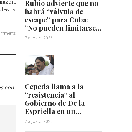
Rubio advierte que no
mazon,
bles y
habrá “válvula de
escape” para Cuba:
“No pueden limitarse…
omments
7 agosto, 2026
Cepeda llama a la
os con
“resistencia” al
Gobierno de De la
Espriella en un…
7 agosto, 2026