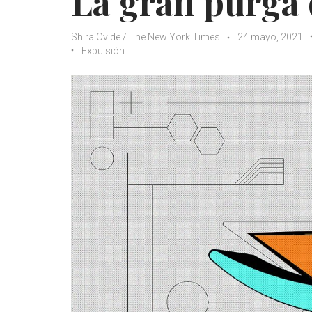
La gran purga
Shira Ovide / The New York Times
24 mayo, 2021
Expulsión