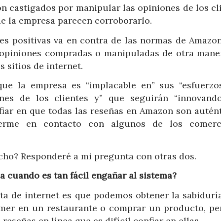
 castigados por manipular las opiniones de los cli
de la empresa parecen corroborarlo.
nes positivas va en contra de las normas de Amazon
s opiniones compradas o manipuladas de otra mane
sitios de internet.
ue la empresa es “implacable en” sus “esfuerzo
ones de los clientes y” que seguirán “innovand
fiar en que todas las reseñas en Amazon son autént
onerme en contacto con algunos de los comerc
echo? Responderé a mi pregunta con otras dos.
a cuando es tan fácil engañar al sistema?
a de internet es que podemos obtener la sabiduría
omer en un restaurante o comprar un producto, pe
eseñas en línea que es difícil confiar en ellas.