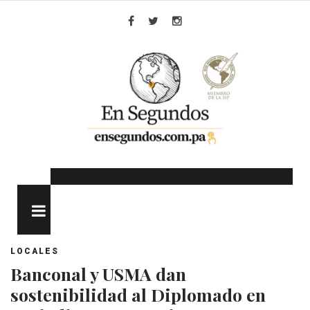
Skip
to
Facebook
Twitter
Instagram
content
MENU
LOCALES
Banconal y USMA dan
sostenibilidad al Diplomado en