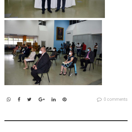
WhatsApp
Facebook
Twitter
Google+
LinkedIn
Pinterest
0 comments