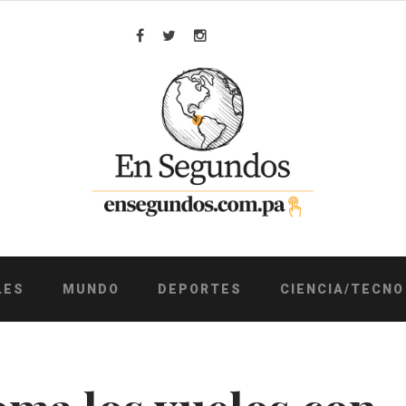
Facebook
Twitter
Instagram
LES
MUNDO
DEPORTES
CIENCIA/TECNO