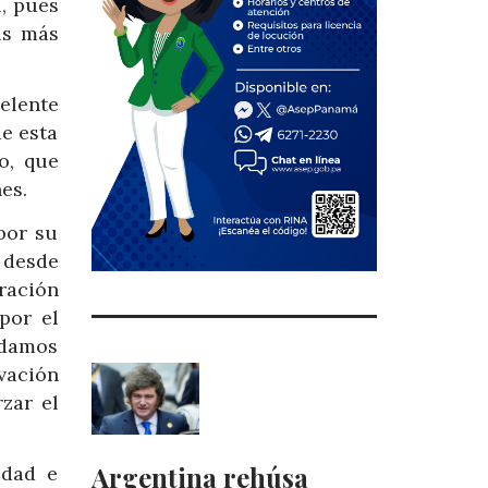
, pues
is más
elente
e esta
o, que
es.
por su
s desde
ración
por el
 damos
vación
zar el
Argentina rehúsa
idad e