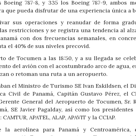
s Boeing 787-8, y 335 los Boeing 787-9, ambos m
ra que pueda disfrutar de una experiencia única a b
ctivar sus operaciones y reanudar de forma grad
as restricciones y se registra una tendencia al alz
Panamá con dos frecuencias semanales, en concre
ta el 40% de sus niveles precovid.
rto de Tocumen a las 18:50, y a su llegada se cele
iento del avión con el acostumbrado arco de agua, e
zan o retoman una ruta a un aeropuerto.
aban el Ministro de Turismo SE Ivan Eskildsen, el D
ica Civil de Panamá, Capitán Gustavo Pérez, el 
Gerente General del Aeropuerto de Tocumen, Sr. R
á, SE Javier Pagalday, así como los presidentes 
s: CAMTUR, APATEL, ALAP, APAVIT y la CCIAP.
e la aerolínea para Panamá y Centroamérica, 