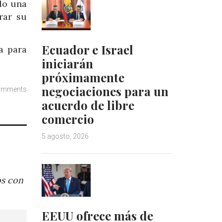
ado una
rar su
Ecuador e Israel
a para
iniciarán
próximamente
negociaciones para un
omments
acuerdo de libre
comercio
5 agosto, 2026
os con
EEUU ofrece más de