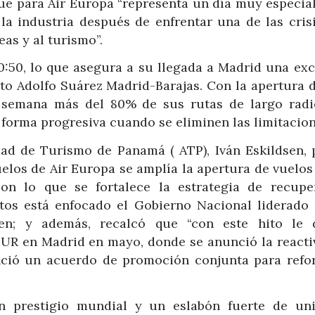
que para Air Europa “representa un día muy especial
 la industria después de enfrentar una de las cris
as y al turismo”.
0:50, lo que asegura a su llegada a Madrid una exc
to Adolfo Suárez Madrid-Barajas. Con la apertura d
a semana más del 80% de sus rutas de largo radi
 forma progresiva cuando se eliminen las limitacion
dad de Turismo de Panamá ( ATP), Iván Eskildsen, 
uelos de Air Europa se amplía la apertura de vuelo
n lo que se fortalece la estrategia de recupe
os está enfocado el Gobierno Nacional liderado 
en; y además, recalcó que “con este hito le
ITUR en Madrid en mayo, donde se anunció la reacti
nció un acuerdo de promoción conjunta para refor
n prestigio mundial y un eslabón fuerte de un