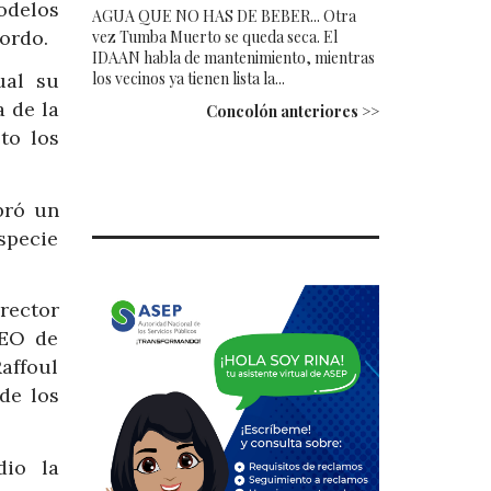
odelos
AGUA QUE NO HAS DE BEBER... Otra
ordo.
vez Tumba Muerto se queda seca. El
IDAAN habla de mantenimiento, mientras
los vecinos ya tienen lista la...
ual su
a de la
Concolón anteriores >>
to los
bró un
specie
irector
CEO de
affoul
de los
dio la