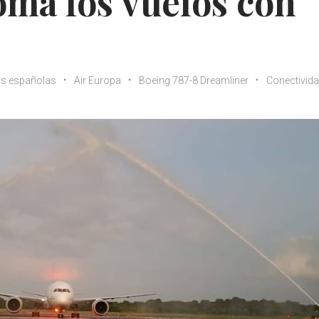
oma los vuelos con
as españolas
Air Europa
Boeing 787-8 Dreamliner
Conectivida