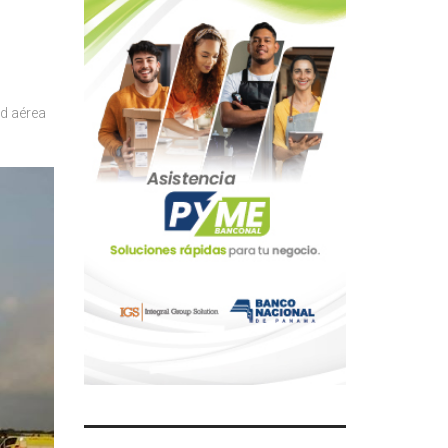
d aérea