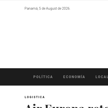
Skip
to
Panamá, 5 de August de 2026.
content
POLÍTICA
ECONOMÍA
LOCA
LOGISTICA