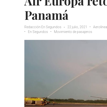
Air Europa ret
Panamá
Redacción En Segundos
22 julio, 2021
Aerolíne
En Segundos
Movimiento de pasajeros