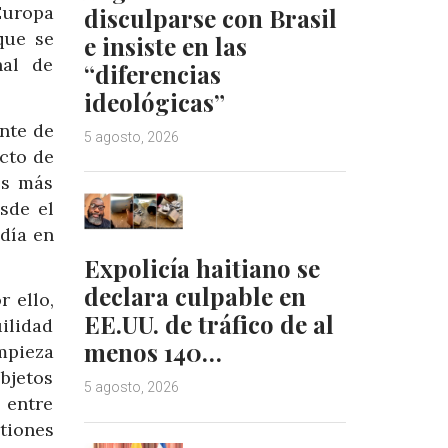
Europa
disculparse con Brasil
que se
e insiste en las
nal de
“diferencias
ideológicas”
nte de
5 agosto, 2026
cto de
os más
sde el
día en
Expolicía haitiano se
declara culpable en
 ello,
EE.UU. de tráfico de al
uilidad
menos 140…
impieza
objetos
5 agosto, 2026
 entre
tiones