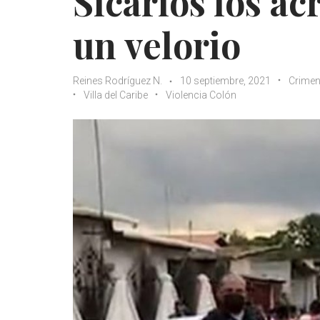
Sicarios los ac
un velorio
Reines Rodríguez N.
10 septiembre, 2021
Crimen
Villa del Caribe
Violencia Colón