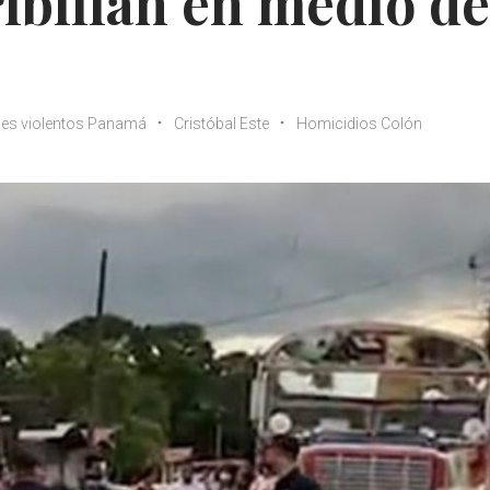
ribillan en medio de
es violentos Panamá
Cristóbal Este
Homicidios Colón