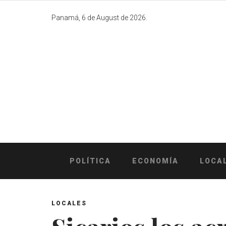
Skip
to
Panamá, 6 de August de 2026.
content
POLÍTICA
ECONOMÍA
LOCA
LOCALES