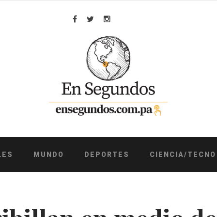
Facebook
Twitter
Instagram
LES
MUNDO
DEPORTES
CIENCIA/TECNO