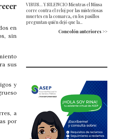
recer
VIRUS… Y SILENCIO Mientras el Minsa
corre contra el reloj por las misteriosas
muertes en la comarca, en los pasillos
preguntan quién dejó que la...
idos en
Concolón anteriores >>
s, sin
imiento
ra sus
migos y
grueso
res, a
as por