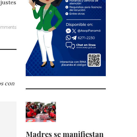
justes
omments
os con
Madres se manifiestan