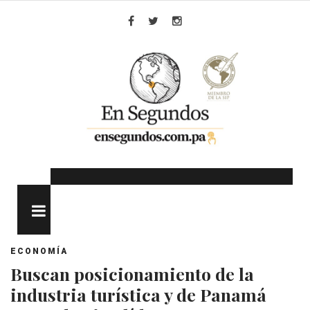
Skip
to
Facebook
Twitter
Instagram
content
MENU
ECONOMÍA
Buscan posicionamiento de la
industria turística y de Panamá