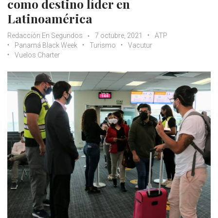
como destino líder en
Latinoamérica
Redacción En Segundos
7 octubre, 2021
ATP
Panamá Black Week
Turismo
Vacutur
Vuelos Charter