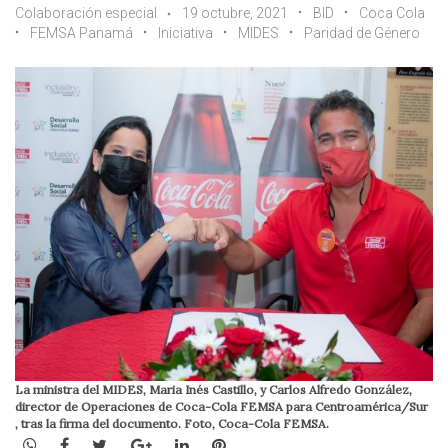
Colaboración especial
19 octubre, 2021
BID
Coca Cola
FEMSA Panamá
Iniciativa
MIDES
Paridad de Género
La ministra del MIDES, Maria Inés Castillo, y Carlos Alfredo González,
director de Operaciones de Coca-Cola FEMSA para Centroamérica/Sur
, tras la firma del documento. Foto, Coca-Cola FEMSA.
WhatsApp
Facebook
Twitter
Google+
LinkedIn
Pinterest