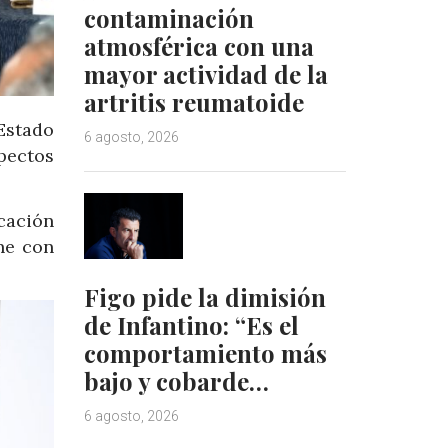
contaminación
atmosférica con una
mayor actividad de la
artritis reumatoide
Estado
6 agosto, 2026
pectos
cación
ne con
Figo pide la dimisión
de Infantino: “Es el
comportamiento más
bajo y cobarde…
6 agosto, 2026