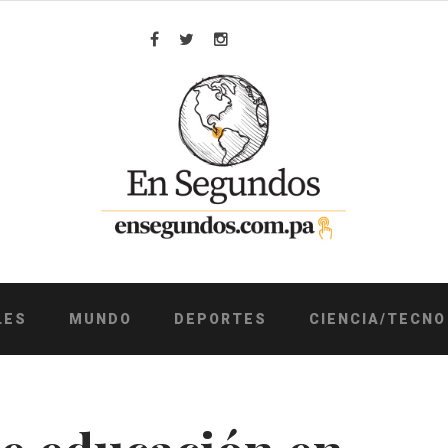
Facebook
Twitter
Instagram
LES
MUNDO
DEPORTES
CIENCIA/TECNO