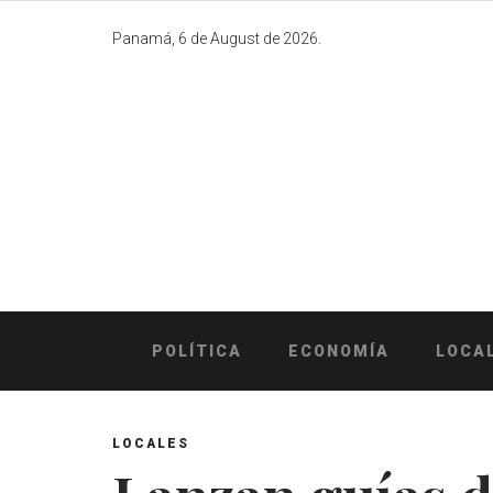
Skip
to
Panamá, 6 de August de 2026.
content
POLÍTICA
ECONOMÍA
LOCA
LOCALES