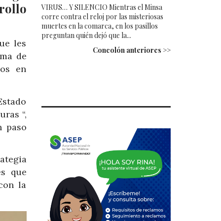
rollo
VIRUS… Y SILENCIO Mientras el Minsa
corre contra el reloj por las misteriosas
muertes en la comarca, en los pasillos
preguntan quién dejó que la...
ue les
Concolón anteriores >>
ema de
zos en
Estado
ras “,
n paso
ategia
es que
con la