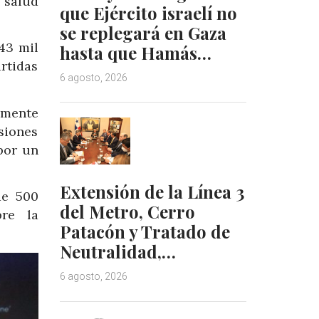
 salud
que Ejército israelí no
se replegará en Gaza
43 mil
hasta que Hamás…
artidas
6 agosto, 2026
amente
siones
 por un
Extensión de la Línea 3
de 500
del Metro, Cerro
bre la
Patacón y Tratado de
Neutralidad,…
6 agosto, 2026