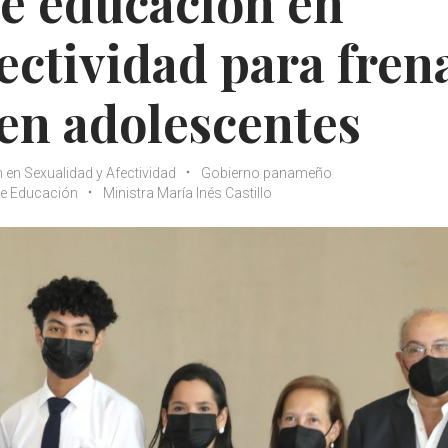
e educación en
ectividad para fren
en adolescentes
 en Sexualidad y Afectividad
Gobierno panameño
de Educación
Ministra María Inés Castillo