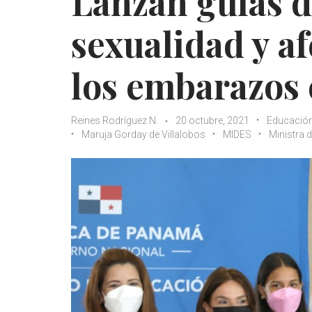
Lanzan guías d
sexualidad y af
los embarazos 
Reines Rodríguez N.
20 octubre, 2021
Educación
Maruja Gorday de Villalobos
MIDES
Ministra 