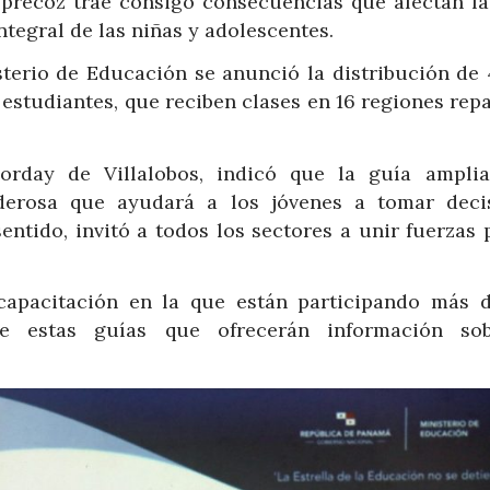
 precoz trae consigo consecuencias que afectan la
integral de las niñas y adolescentes.
sterio de Educación se anunció la distribución de 
 estudiantes, que reciben clases en 16 regiones rep
orday de Villalobos, indicó que la guía ampli
erosa que ayudará a los jóvenes a tomar deci
entido, invitó a todos los sectores a unir fuerzas
capacitación en la que están participando más 
de estas guías que ofrecerán información so