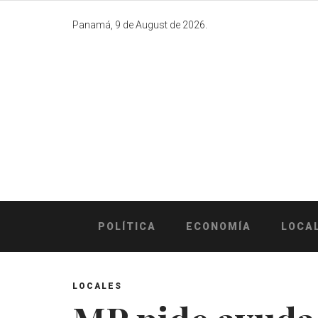
Skip
to
Panamá, 9 de August de 2026.
content
POLÍTICA
ECONOMÍA
LOCA
LOCALES