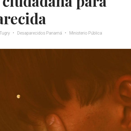
 ciudadana para
arecida
 Tugry
Desaparecidos Panamá
Ministerio Pública