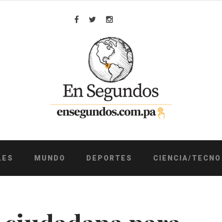
Facebook
Twitter
Instagram
LES
MUNDO
DEPORTES
CIENCIA/TECNO