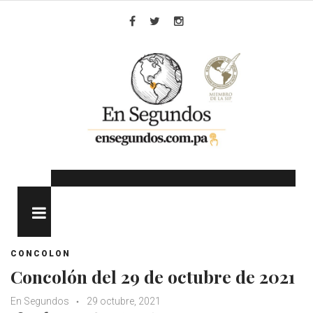
Skip
to
Facebook
Twitter
Instagram
content
MENU
CONCOLON
Concolón del 29 de octubre de 2021
En Segundos
29 octubre, 2021