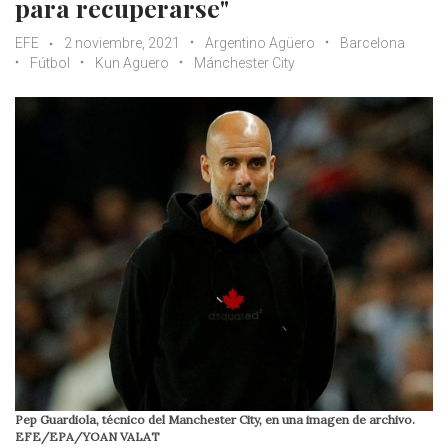
para recuperarse"
EFE
2 noviembre, 2021
Argentino Agüero
Barcelona
Fútbol
Kun Aguero
Mánchester City
Pep Guardiola, técnico del Manchester City, en una imagen de archivo.
EFE/EPA/YOAN VALAT