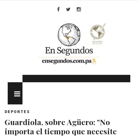
Skip
to
Facebook
Twitter
Instagram
content
MENU
DEPORTES
Guardiola, sobre Agüero: "No
importa el tiempo que necesite