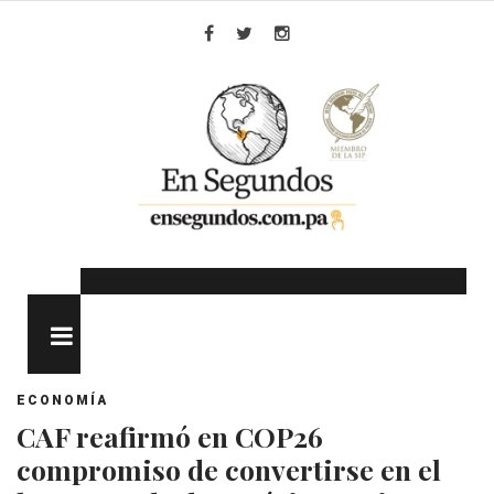
Skip
to
Facebook
Twitter
Instagram
content
MENU
ECONOMÍA
CAF reafirmó en COP26
compromiso de convertirse en el