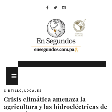
Skip
to
Facebook
Twitter
Instagram
content
MENU
,
CINTILLO
LOCALES
Crisis climática amenaza la
agricultura y las hidroeléctricas de