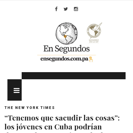
Skip
to
Facebook
Twitter
Instagram
content
MENU
THE NEW YORK TIMES
“Tenemos que sacudir las cosas”:
los jóvenes en Cuba podrían