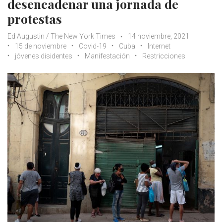
desencadenar una jornada de
protestas
Ed Augustin / The New York Times
14 noviembre, 2021
15 de noviembre
Covid-19
Cuba
Internet
jóvenes disidentes
Manifestación
Restricciones