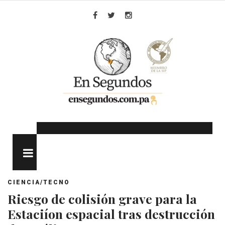
Skip
to
Facebook
Twitter
Instagram
content
MENU
CIENCIA/TECNO
Riesgo de colisión grave para la
Estaciíon espacial tras destrucción