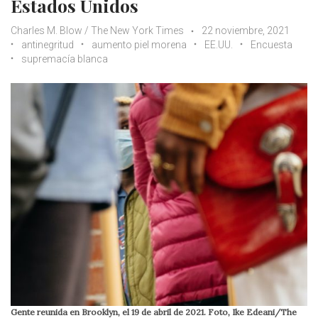
Estados Unidos
Charles M. Blow / The New York Times
22 noviembre, 2021
antinegritud
aumento piel morena
EE.UU.
Encuesta
supremacía blanca
Gente reunida en Brooklyn, el 19 de abril de 2021. Foto, Ike Edeani/The