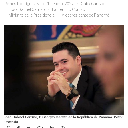
Reines Rodríguez N.
19 enero, 2022
Gaby Carrizo
José Gabriel Carrizo
Laurentino Cortizo
Ministro de la Presidencia
Vicepresidente de Panamá
José Gabriel Carrizo, EXvicepresidente de la República de Panamá. Foto:
Cortesía.
WhatsApp
Facebook
Twitter
Google+
LinkedIn
Pinterest