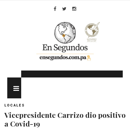
Skip
to
Facebook
Twitter
Instagram
content
MENU
LOCALES
Vicepresidente Carrizo dio positivo
a Covid-19