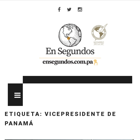
Skip
to
Facebook
Twitter
Instagram
content
MENU
ETIQUETA:
VICEPRESIDENTE DE
PANAMÁ